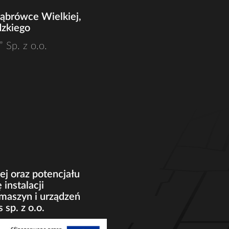
Dąbrówce Wielkiej,
dzkiego
 Sp. z o.o.
j oraz potencjału
instalacji
 maszyn i urządzeń
sp. z o.o.