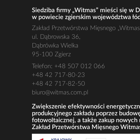
Siedziba firmy „Witmas” mieści się w 
w powiecie zgierskim województwa łó
Zakład Przetwórstwa Mięsnego „Witmas”
ul. Dąbrowska 36,
Dąbrówka Wielka
95-100 Zgierz
Telefon: +48 507 012 066
+48 42 717-80-23
+48 42 717-82-50
biuro@witmas.com.pl
Zwiększenie efektywności energetyczne
produkcyjnego zakładu poprzez budowę 
fotowoltaicznej, a także zakup nowych
Zakład Przetwórstwa Mięsnego Witmas 