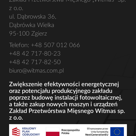
z o.o.
ul. Dąbrowska 36,
Dąbrówka Wielka
95-100 Zgierz
Telefon: +48 507 012 066
+48 42 717-80-23
+48 42 717-82-50
biuro@witmas.com.pl
Zwiększenie efektywności energetycznej
oraz potencjału produkcyjnego zakładu
poprzez budowę instalacji fotowoltaicznej,
a także zakup nowych maszyn i urządzeń
Zakład Przetwórstwa Mięsnego Witmas sp.
z o.o.