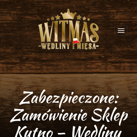
Toggl
navig
Zabezpieczone:
Zamówienie Sklep
Kutno – Wędliny