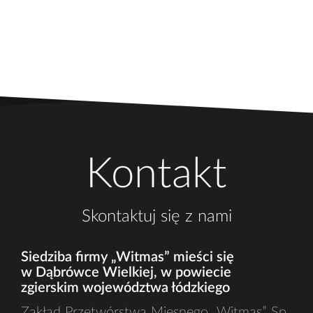
Kontakt
Skontaktuj się z nami
Siedziba firmy „Witmas” mieści się
w Dąbrówce Wielkiej, w powiecie
zgierskim województwa łódzkiego
Zakład Przetwórstwa Mięsnego „Witmas” Sp.