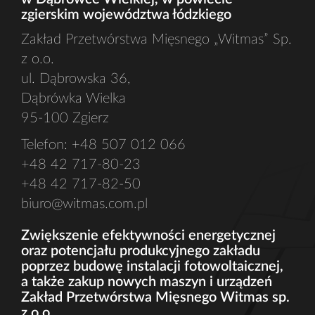
zgierskim województwa łódzkiego
Zakład Przetwórstwa Mięsnego „Witmas” Sp.
z o.o.
ul. Dąbrowska 36,
Dąbrówka Wielka
95-100 Zgierz
Telefon: +48 507 012 066
+48 42 717-80-23
+48 42 717-82-50
biuro@witmas.com.pl
Zwiększenie efektywności energetycznej
oraz potencjału produkcyjnego zakładu
poprzez budowę instalacji fotowoltaicznej,
a także zakup nowych maszyn i urządzeń
Zakład Przetwórstwa Mięsnego Witmas sp.
z o.o.