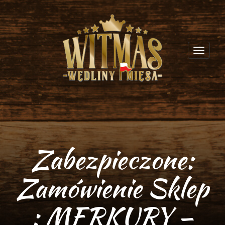
Toggl
navig
Zabezpieczone:
Zamówienie Sklep
: MERKURY –