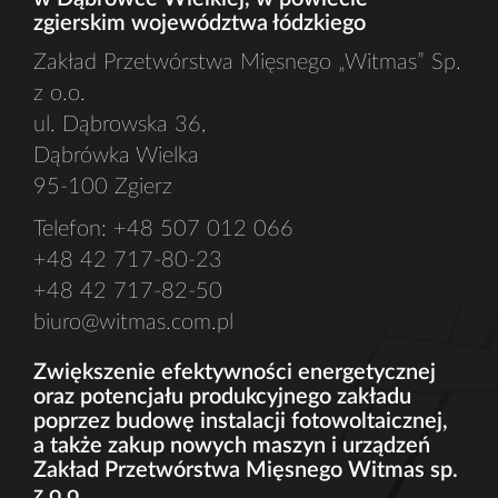
zgierskim województwa łódzkiego
Zakład Przetwórstwa Mięsnego „Witmas” Sp.
z o.o.
ul. Dąbrowska 36,
Dąbrówka Wielka
95-100 Zgierz
Telefon: +48 507 012 066
+48 42 717-80-23
+48 42 717-82-50
biuro@witmas.com.pl
Zwiększenie efektywności energetycznej
oraz potencjału produkcyjnego zakładu
poprzez budowę instalacji fotowoltaicznej,
a także zakup nowych maszyn i urządzeń
Zakład Przetwórstwa Mięsnego Witmas sp.
z o.o.