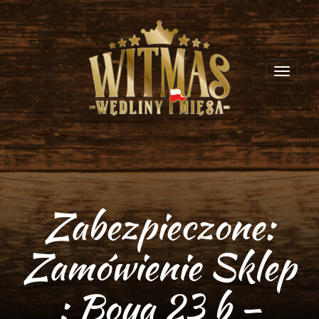
Toggl
navig
Zabezpieczone:
Zamówienie Sklep
: Boya 23 b –