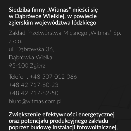
Siedziba firmy „Witmas” mieści się
w Dąbrówce Wielkiej, w powiecie
zgierskim województwa łódzkiego
Zakład Przetwórstwa Mięsnego „Witmas” Sp.
z o.o.
ul. Dąbrowska 36,
Dąbrówka Wielka
95-100 Zgierz
Telefon: +48 507 012 066
+48 42 717-80-23
+48 42 717-82-50
biuro@witmas.com.pl
Zwiększenie efektywności energetycznej
oraz potencjału produkcyjnego zakładu
poprzez budowę instalacji fotowoltaicznej,