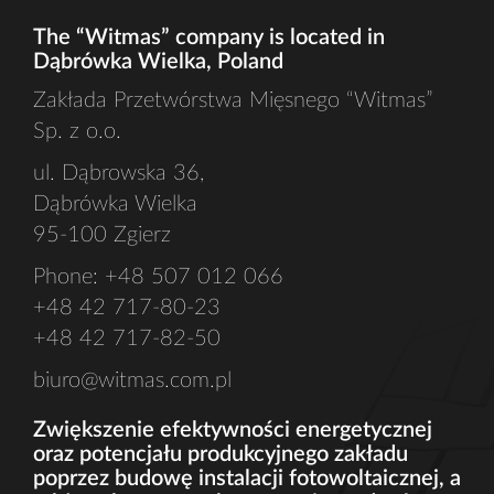
The “Witmas” company is located in
Dąbrówka Wielka, Poland
Zakłada Przetwórstwa Mięsnego “Witmas”
Sp. z o.o.
ul. Dąbrowska 36,
Dąbrówka Wielka
95-100 Zgierz
Phone: +48 507 012 066
+48 42 717-80-23
+48 42 717-82-50
biuro@witmas.com.pl
Zwiększenie efektywności energetycznej
oraz potencjału produkcyjnego zakładu
poprzez budowę instalacji fotowoltaicznej, a